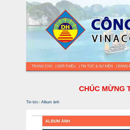
TRANG CHỦ
| GIỚI THIỆU
| TIN TỨC & SỰ KIỆN
| ĐẢNG
CHÚC MỪNG T
Tin tức
»
Album ảnh
ALBUM ẢNH