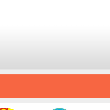
KỶ LUẬT VÀ ĐỒNG TÂM
AN TOÀN - ĐỔI MỚI - PHÁT TRIỂN