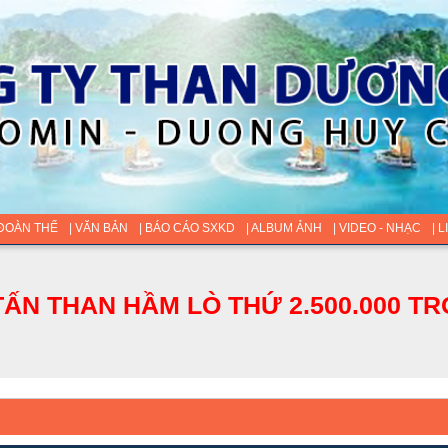
 ĐOÀN THỂ
| VĂN BẢN
| BÁO CÁO SXKD
| ALBUM ẢNH
| VIDEO - NHẠC
| 
ẤN THAN HẦM LÒ THỨ 2.500.000 TR