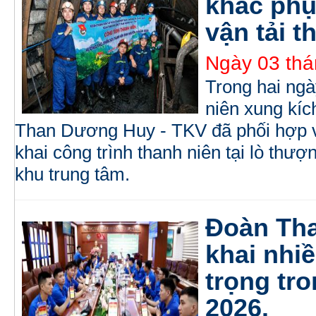
khắc phụ
vận tải t
Ngày 03 thá
Trong hai ngà
niên xung kíc
Than Dương Huy - TKV đã phối hợp vớ
khai công trình thanh niên tại lò thượ
khu trung tâm.
Đoàn Tha
khai nhi
trọng tr
2026.