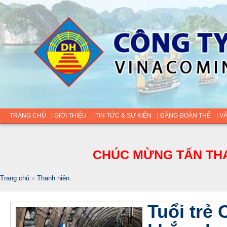
TRANG CHỦ
| GIỚI THIỆU
| TIN TỨC & SỰ KIỆN
| ĐẢNG ĐOÀN THỂ
| V
CHÚC MỪNG TẤN THA
Trang chủ
»
Thanh niên
Tuổi trẻ 