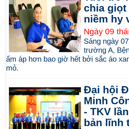
chia giọ
niềm hy 
Ngày 09 thá
Sáng ngày 07/
trường A, Bệ
ấm áp hơn bao giờ hết bởi sắc áo xan
mỏ.
Đại hội 
Minh Cô
- TKV lầ
bản lĩnh 