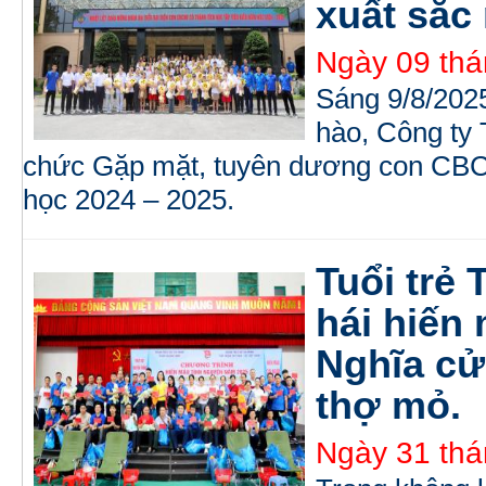
xuất sắc
Ngày 09 thá
Sáng 9/8/2025
hào, Công ty
chức Gặp mặt, tuyên dương con CBCN
học 2024 – 2025.
Tuổi trẻ
hái hiến
Nghĩa cử
thợ mỏ.
Ngày 31 thá