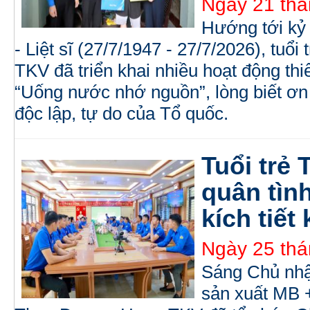
Ngày 21 thá
Hướng tới kỷ
- Liệt sĩ (27/7/1947 - 27/7/2026), tu
TKV đã triển khai nhiều hoạt động thiế
“Uống nước nhớ nguồn”, lòng biết ơn đ
độc lập, tự do của Tổ quốc.
Tuổi trẻ
quân tìn
kích tiết
Ngày 25 thá
Sáng Chủ nhật
sản xuất MB 