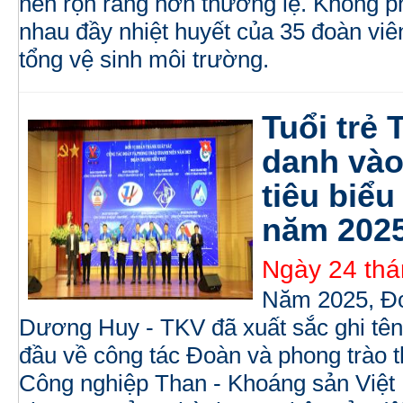
nên rộn ràng hơn thường lệ. Không ph
nhau đầy nhiệt huyết của 35 đoàn viê
tổng vệ sinh môi trường.
Tuổi trẻ
danh vào
tiêu biể
năm 202
Ngày 24 thá
Năm 2025, Đo
Dương Huy - TKV đã xuất sắc ghi tê
đầu về công tác Đoàn và phong trào 
Công nghiệp Than - Khoáng sản Việt