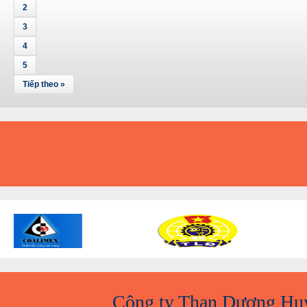
2
3
4
5
Tiếp theo »
A
Công ty Than Dương Hu