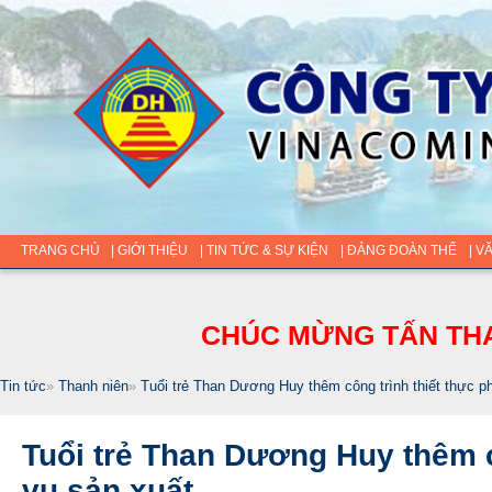
TRANG CHỦ
| GIỚI THIỆU
| TIN TỨC & SỰ KIỆN
| ĐẢNG ĐOÀN THỂ
| V
CHÚC MỪNG TẤN THA
Tin tức
»
Thanh niên
»
Tuổi trẻ Than Dương Huy thêm công trình thiết thực p
Tuổi trẻ Than Dương Huy thêm c
vụ sản xuất