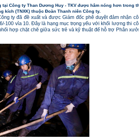
ng tại Công ty Than Dương Huy - TKV được hâm nóng hơn trong t
ung kích (TNXK) thuộc Đoàn Thanh niên Công ty.
ng ty đã đề xuất và được Giám đốc phê duyệt đảm nhận cô
6/-100 vỉa 10. Đây là hạng mục trọng yếu với khối lượng thi c
 phối hợp chặt chẽ giữa sức trẻ và kỹ thuật để hỗ trợ Phân xư