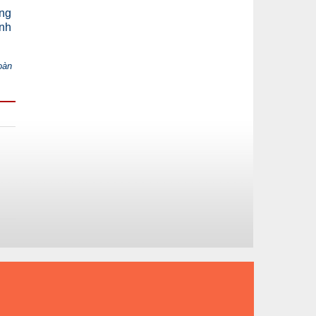
ẳng
ành
oàn