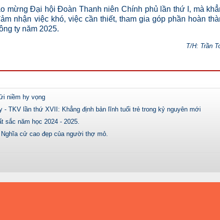
o mừng Đại hội Đoàn Thanh niên Chính phủ lần thứ I, mà kh
ảm nhận việc khó, việc cần thiết, tham gia góp phần hoàn th
Công ty năm 2025.
T/H: Trần T
ửi niềm hy vọng
 TKV lần thứ XVII: Khẳng định bản lĩnh tuổi trẻ trong kỷ nguyên mới
t sắc năm học 2024 - 2025.
 Nghĩa cử cao đẹp của người thợ mỏ.
KỶ LUẬT VÀ ĐỒNG TÂM
AN TOÀN - ĐỔI MỚI - PHÁT TRIỂN