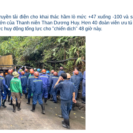
ruyền tải điện cho khai thác hầm lò mức +47 xuống -100 và 
o lớn của Thanh niên Than Dương Huy. Hơn 40 đoàn viên ưu tú
c huy động tổng lực cho "chiến dịch" 48 giờ này.