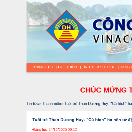
TRANG CHỦ
| GIỚI THIỆU
| TIN TỨC & SỰ KIỆN
| ĐẢNG
CHÚC MỪNG T
Tin tức
»
Thanh niên
»
Tuổi trẻ Than Dương Huy: "Cú hích" hạ
Tuổi trẻ Than Dương Huy: "Cú hích" hạ nền từ đ
Đăng lúc: 24/12/2025 09:12