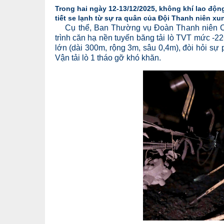
Trong hai ngày 12-13/12/2025, không khí lao độ
tiết se lạnh từ sự ra quân của Đội Thanh niên x
Cụ thể, Ban Thường vụ Đoàn Thanh niên Cô
trình căn hạ nền tuyến băng tải lò TVT mức -22
lớn (dài 300m, rộng 3m, sâu 0,4m), đòi hỏi sự
Vận tải lò 1 tháo gỡ khó khăn.