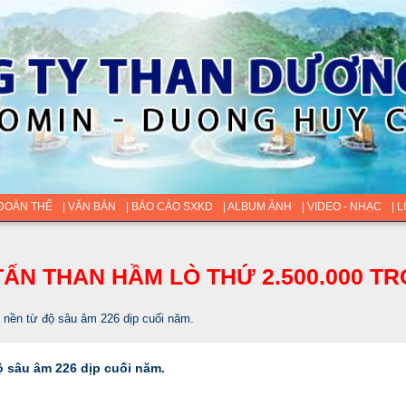
 ĐOÀN THỂ
| VĂN BẢN
| BÁO CÁO SXKD
| ALBUM ẢNH
| VIDEO - NHẠC
| 
ẤN THAN HẦM LÒ THỨ 2.500.000 TR
 nền từ độ sâu âm 226 dịp cuối năm.
ộ sâu âm 226 dịp cuối năm.