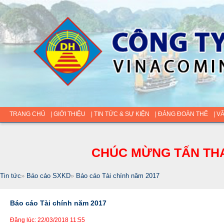
TRANG CHỦ
| GIỚI THIỆU
| TIN TỨC & SỰ KIỆN
| ĐẢNG ĐOÀN THỂ
| V
CHÚC MỪNG TẤN THA
Tin tức
»
Báo cáo SXKD
»
Báo cáo Tài chính năm 2017
Báo cáo Tài chính năm 2017
Đăng lúc: 22/03/2018 11:55