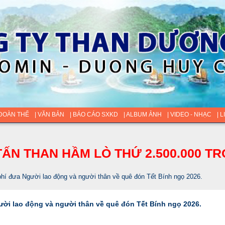
 ĐOÀN THỂ
| VĂN BẢN
| BÁO CÁO SXKD
| ALBUM ẢNH
| VIDEO - NHẠC
| 
ẤN THAN HẦM LÒ THỨ 2.500.000 TR
í đưa Người lao động và người thân về quê đón Tết Bính ngọ 2026.
ời lao động và người thân về quê đón Tết Bính ngọ 2026.