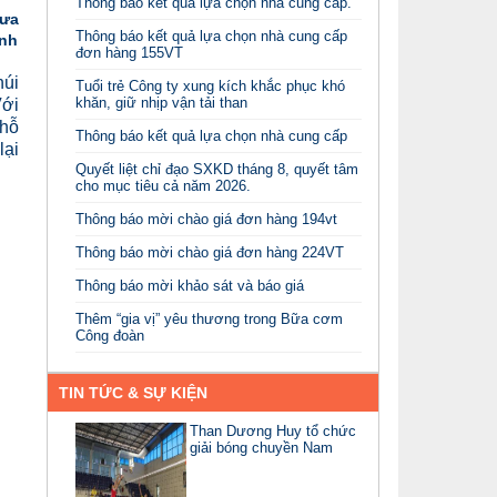
Thông báo kết quả lựa chọn nhà cung cấp.
đưa
Thông báo kết quả lựa chọn nhà cung cấp
ịnh
đơn hàng 155VT
núi
Tuổi trẻ Công ty xung kích khắc phục khó
khăn, giữ nhịp vận tải than
Với
 hỗ
Thông báo kết quả lựa chọn nhà cung cấp
lại
Quyết liệt chỉ đạo SXKD tháng 8, quyết tâm
cho mục tiêu cả năm 2026.
Thông báo mời chào giá đơn hàng 194vt
Thông báo mời chào giá đơn hàng 224VT
Thông báo mời khảo sát và báo giá
Thêm “gia vị” yêu thương trong Bữa cơm
Công đoàn
TIN TỨC & SỰ KIỆN
Than Dương Huy tổ chức
giải bóng chuyền Nam