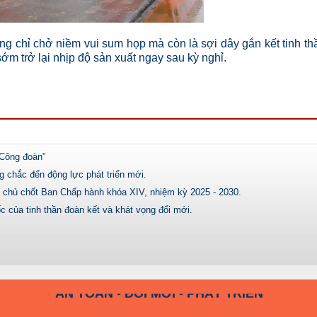
hỉ chở niềm vui sum họp mà còn là sợi dây gắn kết tinh th
m trở lại nhịp độ sản xuất ngay sau kỳ nghỉ.
Công đoàn”
chắc đến động lực phát triển mới.
chủ chốt Ban Chấp hành khóa XIV, nhiệm kỳ 2025 - 2030.
của tinh thần đoàn kết và khát vọng đổi mới.
KỶ LUẬT VÀ ĐỒNG TÂM
AN TOÀN - ĐỔI MỚI - PHÁT TRIỂN