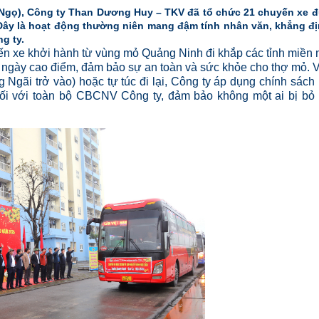
nh Ngọ), Công ty Than Dương Huy – TKV đã tổ chức 21 chuyến xe 
 Đây là hoạt động thường niên mang đậm tính nhân văn, khẳng đ
g ty.
n xe khởi hành từ vùng mỏ Quảng Ninh đi khắp các tỉnh miền 
xe ngày cao điểm, đảm bảo sự an toàn và sức khỏe cho thợ mỏ. 
gãi trở vào) hoặc tự túc đi lại, Công ty áp dụng chính sách
ối với toàn bộ CBCNV Công ty, đảm bảo không một ai bị bỏ 