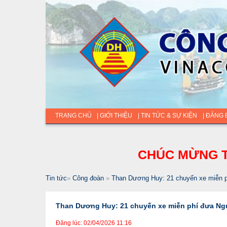
TRANG CHỦ
| GIỚI THIỆU
| TIN TỨC & SỰ KIỆN
| ĐẢNG
CHÚC MỪNG T
Tin tức
»
Công đoàn
»
Than Dương Huy: 21 chuyến xe miễn ph
Than Dương Huy: 21 chuyến xe miễn phí đưa Ngư
Đăng lúc: 02/04/2026 11:16