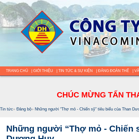
TRANG CHỦ
| GIỚI THIỆU
| TIN TỨC & SỰ KIỆN
| ĐẢNG ĐOÀN THỂ
| V
CHÚC MỪNG TẤN THA
Tin tức
»
Đảng bộ
»
Những người “Thợ mỏ - Chiến sỹ” tiêu biểu của Than D
Những người “Thợ mỏ - Chiến s
Dương Huy