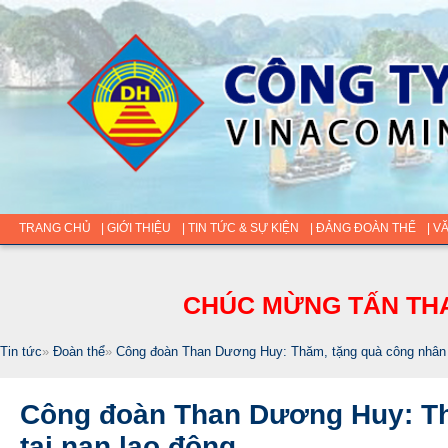
TRANG CHỦ
| GIỚI THIỆU
| TIN TỨC & SỰ KIỆN
| ĐẢNG ĐOÀN THỂ
| V
CHÚC MỪNG TẤN THA
Tin tức
»
Đoàn thể
»
Công đoàn Than Dương Huy: Thăm, tặng quà công nhân bị
Công đoàn Than Dương Huy: Th
tai nạn lao động.