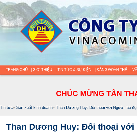
TRANG CHỦ
| GIỚI THIỆU
| TIN TỨC & SỰ KIỆN
| ĐẢNG ĐOÀN THỂ
| V
CHÚC MỪNG TẤN THA
Tin tức
»
Sản xuất kinh doanh
»
Than Dương Huy: Đối thoại với Người lao đ
Than Dương Huy: Đối thoại với