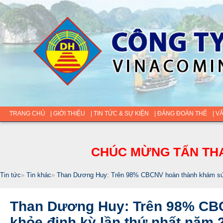
TRANG CHỦ
| GIỚI THIỆU
| TIN TỨC & SỰ KIỆN
| ĐẢNG ĐOÀN THỂ
| V
CHÚC MỪNG TẤN THA
Tin tức
»
Tin khác
»
Than Dương Huy: Trên 98% CBCNV hoàn thành khám sức
Than Dương Huy: Trên 98% CB
khỏe định kỳ lần thứ nhất năm 