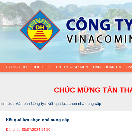
TRANG CHỦ
| GIỚI THIỆU
| TIN TỨC & SỰ KIỆN
| ĐẢNG ĐOÀN THỂ
| V
CHÚC MỪNG TẤN THA
Tin tức
»
Văn bản Công ty
»
Kết quả lựa chọn nhà cung cấp
Kết quả lựa chọn nhà cung cấp
Đăng lúc: 05/07/2024 14:50