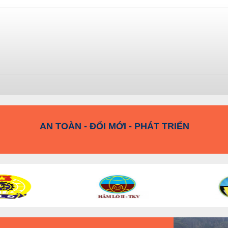
KỶ LUẬT VÀ ĐỒNG TÂM
AN TOÀN - ĐỔI MỚI - PHÁT TRIỂN