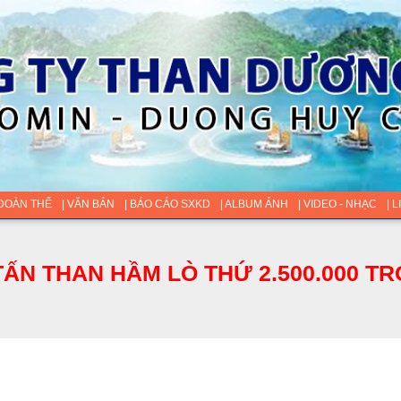
 ĐOÀN THỂ
| VĂN BẢN
| BÁO CÁO SXKD
| ALBUM ẢNH
| VIDEO - NHẠC
| 
ẤN THAN HẦM LÒ THỨ 2.500.000 TR