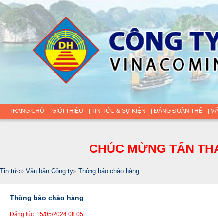
TRANG CHỦ
| GIỚI THIỆU
| TIN TỨC & SỰ KIỆN
| ĐẢNG ĐOÀN THỂ
| V
CHÚC MỪNG TẤN THA
Tin tức
»
Văn bản Công ty
»
Thông báo chào hàng
Thông báo chào hàng
Đăng lúc: 15/05/2024 08:05