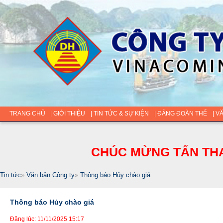
TRANG CHỦ
| GIỚI THIỆU
| TIN TỨC & SỰ KIỆN
| ĐẢNG ĐOÀN THỂ
| V
CHÚC MỪNG TẤN THA
Tin tức
»
Văn bản Công ty
»
Thông báo Hủy chào giá
Thông báo Hủy chào giá
Đăng lúc: 11/11/2025 15:17