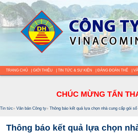
TRANG CHỦ
| GIỚI THIỆU
| TIN TỨC & SỰ KIỆN
| ĐẢNG ĐOÀN THỂ
| V
CHÚC MỪNG TẤN THA
Tin tức
»
Văn bản Công ty
»
Thông báo kết quả lựa chọn nhà cung cấp gói số
Thông báo kết quả lựa chọn nh