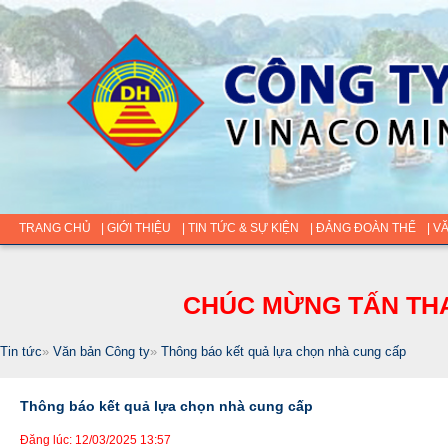
TRANG CHỦ
| GIỚI THIỆU
| TIN TỨC & SỰ KIỆN
| ĐẢNG ĐOÀN THỂ
| V
CHÚC MỪNG TẤN THA
Tin tức
»
Văn bản Công ty
»
Thông báo kết quả lựa chọn nhà cung cấp
Thông báo kết quả lựa chọn nhà cung cấp
Đăng lúc: 12/03/2025 13:57