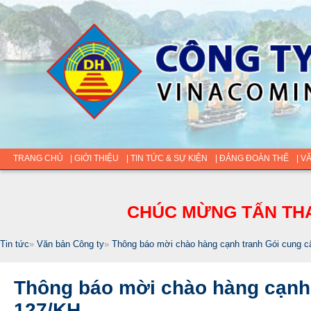
TRANG CHỦ
| GIỚI THIỆU
| TIN TỨC & SỰ KIỆN
| ĐẢNG ĐOÀN THỂ
| V
CHÚC MỪNG TẤN THA
Tin tức
»
Văn bản Công ty
»
Thông báo mời chào hàng cạnh tranh Gói cung c
Thông báo mời chào hàng cạnh 
127/KH