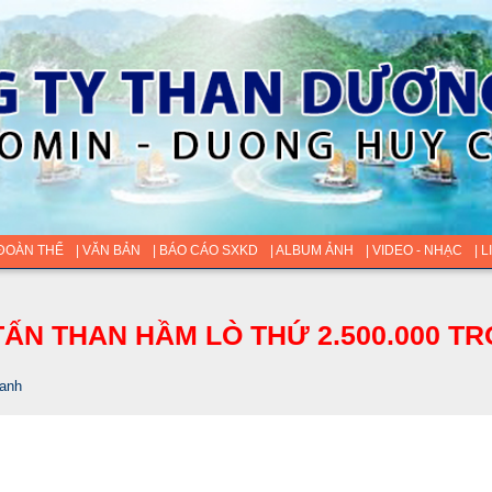
 ĐOÀN THỂ
| VĂN BẢN
| BÁO CÁO SXKD
| ALBUM ẢNH
| VIDEO - NHẠC
| 
ẤN THAN HẦM LÒ THỨ 2.500.000 TR
ranh