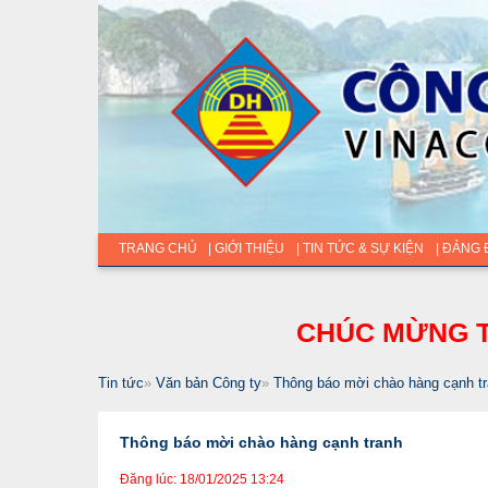
TRANG CHỦ
| GIỚI THIỆU
| TIN TỨC & SỰ KIỆN
| ĐẢNG
CHÚC MỪNG T
Tin tức
»
Văn bản Công ty
»
Thông báo mời chào hàng cạnh t
Thông báo mời chào hàng cạnh tranh
Đăng lúc: 18/01/2025 13:24