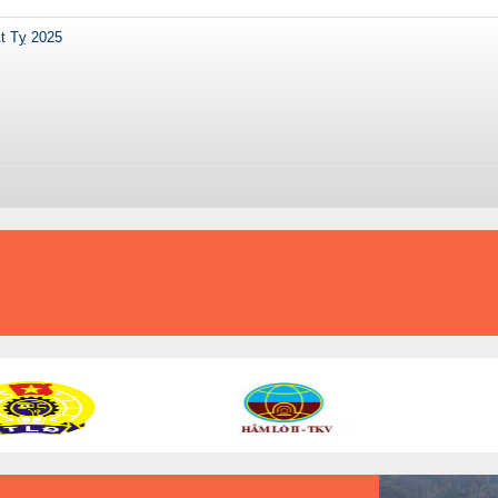
t Tỵ 2025
KỶ LUẬT VÀ ĐỒNG TÂM
AN TOÀN - ĐỔI MỚI - PHÁT TRIỂN