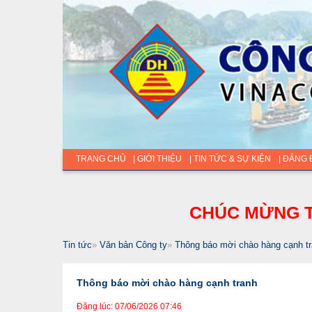
TRANG CHỦ
| GIỚI THIỆU
| TIN TỨC & SỰ KIỆN
| ĐẢNG
CHÚC MỪNG T
Tin tức
»
Văn bản Công ty
»
Thông báo mời chào hàng cạnh t
Thông báo mời chào hàng cạnh tranh
Đăng lúc: 07/06/2026 07:46