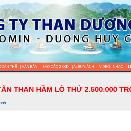
 ĐOÀN THỂ
| VĂN BẢN
| BÁO CÁO SXKD
| ALBUM ẢNH
| VIDEO - NHẠC
| 
ẤN THAN HẦM LÒ THỨ 2.500.000 TR
ranh