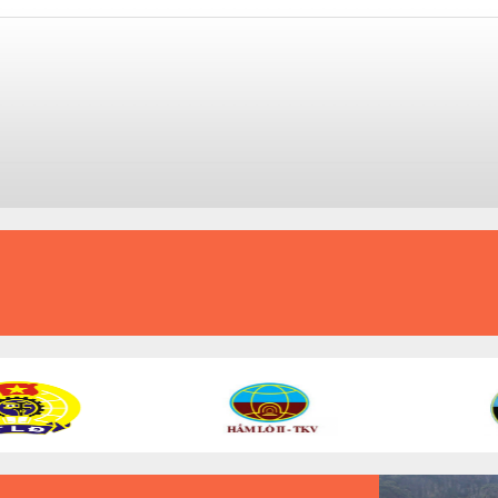
KỶ LUẬT VÀ ĐỒNG TÂM
AN TOÀN - ĐỔI MỚI - PHÁT TRIỂN