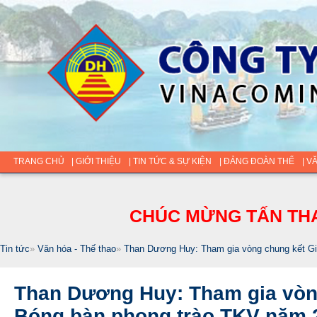
TRANG CHỦ
| GIỚI THIỆU
| TIN TỨC & SỰ KIỆN
| ĐẢNG ĐOÀN THỂ
| V
CHÚC MỪNG TẤN THA
Tin tức
»
Văn hóa - Thế thao
»
Than Dương Huy: Tham gia vòng chung kết Gi
Than Dương Huy: Tham gia vòng
Bóng bàn phong trào TKV năm 