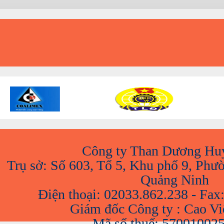
A
Công ty Than Dương Hu
Trụ sở: Số 603, Tổ 5, Khu phố 9, Phư
Quảng Ninh
Điện thoại: 02033.862.238 - Fax
Giám đốc Công ty : Cao V
Mã số thuế: 57001002