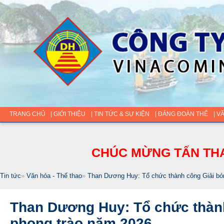
TRANG CHỦ
| GIỚI THIỆU
| TIN TỨC & SỰ KIỆN
| ĐẢNG ĐOÀN THỂ
| V
CHÚC MỪNG TẤN THA
Tin tức
»
Văn hóa - Thế thao
»
Than Dương Huy: Tổ chức thành công Giải bó
Than Dương Huy: Tổ chức thàn
phong trào năm 2026.