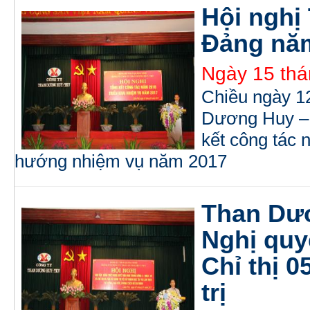
Hội nghị
Đảng nă
Ngày 15 thá
Chiều ngày 1
Dương Huy – 
kết công tác 
hướng nhiệm vụ năm 2017
Than Dươ
Nghị quy
Chỉ thị 
trị