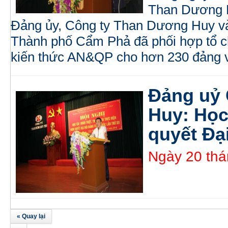
Than Dương H
Đảng ủy, Công ty Than Dương Huy và 
Thành phố Cẩm Phả đã phối hợp tổ 
kiến thức AN&QP cho hơn 230 đảng v
Đảng uỷ
Huy: Học 
quyết Đại
Ngày 20 thá
« Quay lại