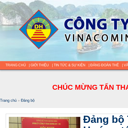
TRANG CHỦ
| GIỚI THIỆU
| TIN TỨC & SỰ KIỆN
| ĐẢNG ĐOÀN THỂ
| V
CHÚC MỪNG TẤN THA
Trang chủ
»
Đảng bộ
Đảng bộ