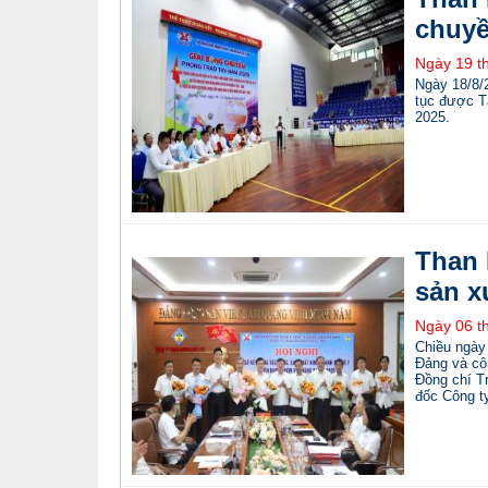
chuyề
Ngày 19 t
Ngày 18/8/
tục được T
2025.
Than 
sản x
Ngày 06 t
Chiều ngày
Đảng và cô
Đồng chí T
đốc Công ty