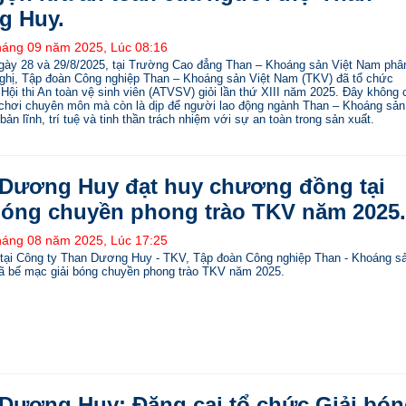
g Huy.
háng 09 năm 2025, Lúc 08:16
ngày 28 và 29/8/2025, tại Trường Cao đẳng Than – Khoáng sản Việt Nam phâ
ghị, Tập đoàn Công nghiệp Than – Khoáng sản Việt Nam (TKV) đã tổ chức
Hội thi An toàn vệ sinh viên (ATVSV) giỏi lần thứ XIII năm 2025. Đây không 
 chơi chuyên môn mà còn là dịp để người lao động ngành Than – Khoáng sản
bản lĩnh, trí tuệ và tinh thần trách nhiệm với sự an toàn trong sản xuất.
Dương Huy đạt huy chương đồng tại
bóng chuyền phong trào TKV năm 2025.
háng 08 năm 2025, Lúc 17:25
 tại Công ty Than Dương Huy - TKV, Tập đoàn Công nghiệp Than - Khoáng s
ã bế mạc giải bóng chuyền phong trào TKV năm 2025.
Dương Huy: Đăng cai tổ chức Giải bón