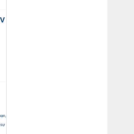
KV
i
oạn,
 sự