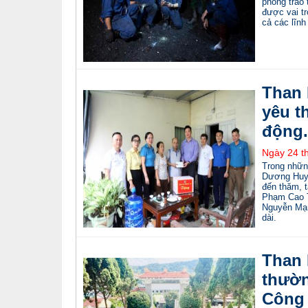
phong trào
được vai tr
cả các lĩnh
Than 
yêu t
động.
Ngày 24 t
Trong nhữn
Dương Huy 
đến thăm, t
Phạm Cao Th
Nguyễn Mạn
dài.
Than 
thườn
Công 