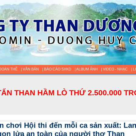
 ĐOÀN THỂ
| VĂN BẢN
| BÁO CÁO SXKD
| ALBUM ẢNH
| VIDEO - NHẠC
| 
ẤN THAN HẦM LÒ THỨ 2.500.000 TR
n chơi Hội thi đến mỗi ca sản xuất: La
gọn lửa an toàn của người thợ Than