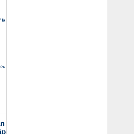
 là
hức
àn
ập