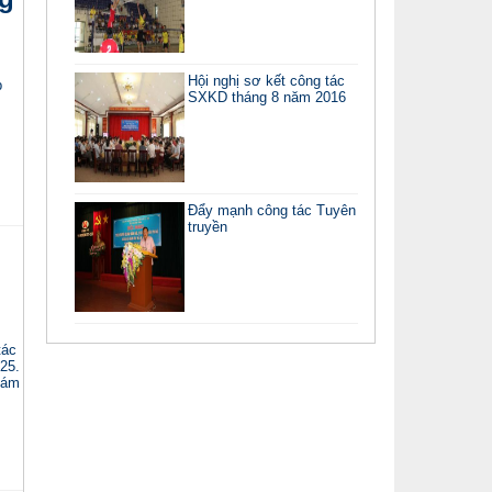
Hội nghị sơ kết công tác
p
SXKD tháng 8 năm 2016
Đẩy mạnh công tác Tuyên
truyền
tác
25.
iám