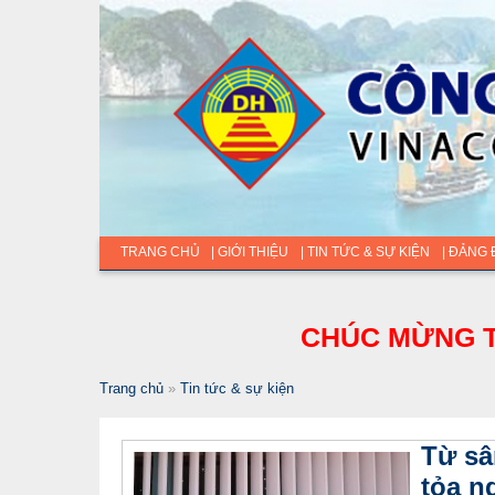
TRANG CHỦ
| GIỚI THIỆU
| TIN TỨC & SỰ KIỆN
| ĐẢNG
CHÚC MỪNG T
Trang chủ
»
Tin tức & sự kiện
Từ sâ
tỏa n