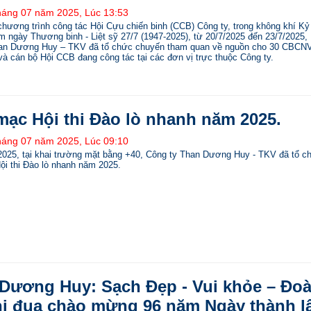
háng 07 năm 2025, Lúc 13:53
hương trình công tác Hội Cựu chiến binh (CCB) Công ty, trong không khí Kỷ
 ngày Thương binh - Liệt sỹ 27/7 (1947-2025), từ 20/7/2025 đến 23/7/2025,
an Dương Huy – TKV đã tổ chức chuyến tham quan về nguồn cho 30 CBCNV
 và cán bộ Hội CCB đang công tác tại các đơn vị trực thuộc Công ty.
mạc Hội thi Đào lò nhanh năm 2025.
háng 07 năm 2025, Lúc 09:10
2025, tại khai trường mặt bằng +40, Công ty Than Dương Huy - TKV đã tổ c
ội thi Đào lò nhanh năm 2025.
Dương Huy: Sạch Đẹp - Vui khỏe – Đo
thi đua chào mừng 96 năm Ngày thành l