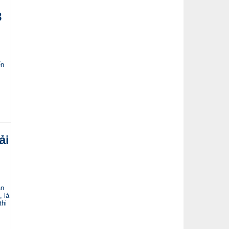
8
ển
ải
án
 là
thi