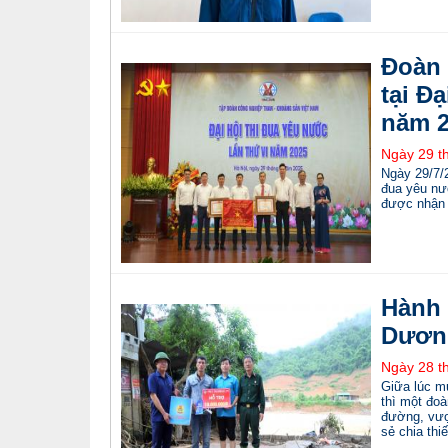
Đoàn 
tại Đ
năm 2
Ngày 29 t
Ngày 29/7/
đua yêu nư
được nhận 
Hành 
Dương
Ngày 28 t
Giữa lúc mư
thì một đo
đường, vượ
sẻ chia thi