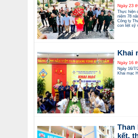
Ngày 23 t
Thực hiện c
niệm 78 năm
Công ty Th
con liệt sỹ
Khai 
Ngày 16 t
Ngày 16/7/
Khai mạc H
Than 
kết, 