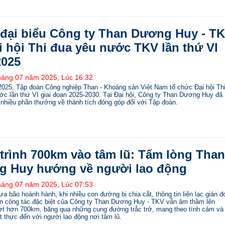
đại biểu Công ty Than Dương Huy - T
ại hội Thi đua yêu nước TKV lần thứ VI
025
háng 07 năm 2025, Lúc 16:32
2025, Tập đoàn Công nghiệp Than - Khoáng sản Việt Nam tổ chức Đại hội Th
ớc lần thứ VI giai đoạn 2025-2030. Tại Đại hội, Công ty Than Dương Huy đã
nhiều phần thưởng về thành tích đóng góp đối với Tập đoàn.
trình 700km vào tâm lũ: Tấm lòng Than
 Huy hướng về người lao động
háng 07 năm 2025, Lúc 07:53
a bão hoành hành, khi nhiều con đường bị chia cắt, thông tin liên lạc gián đ
àn công tác đặc biệt của Công ty Than Dương Huy - TKV vẫn âm thầm lên
t hơn 700km, băng qua những cung đường trắc trở, mang theo tình cảm và
ết thực đến với người lao động nơi tâm lũ.