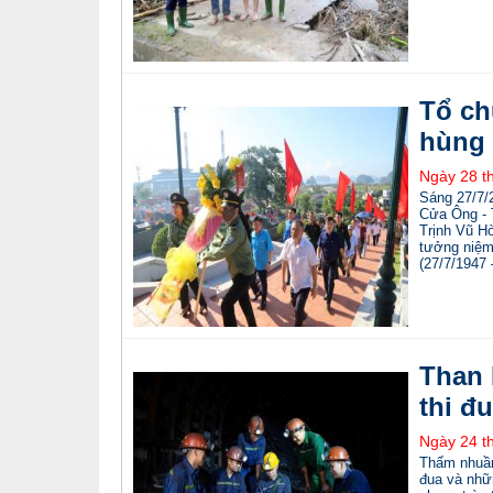
Tổ ch
hùng 
Ngày 28 t
Sáng 27/7/2
Cửa Ông - 
Trịnh Vũ H
tưởng niệm 
(27/7/1947 
Than 
thi đ
Ngày 24 t
Thấm nhuần 
đua và nhữ