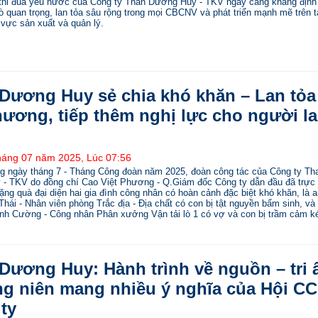
 thi đua yêu nước của Công ty Than Dương Huy - TKV ngày càng khẳng định
ò quan trọng, lan tỏa sâu rộng trong mọi CBCNV và phát triển mạnh mẽ trên t
 vực sản xuất và quản lý.
Dương Huy sẻ chia khó khăn – Lan tỏa
hương, tiếp thêm nghị lực cho người l
háng 07 năm 2025, Lúc 07:56
g ngày tháng 7 - Tháng Công đoàn năm 2025, đoàn công tác của Công ty Th
- TKV do đồng chí Cao Việt Phương - Q.Giám đốc Công ty dẫn đầu đã trực 
ặng quà đại diện hai gia đình công nhân có hoàn cảnh đặc biệt khó khăn, là 
ái - Nhân viên phòng Trắc địa - Địa chất có con bị tật nguyền bẩm sinh, và
h Cường - Công nhân Phân xưởng Vận tải lò 1 có vợ và con bị trầm cảm k
Dương Huy: Hành trình về nguồn – tri 
g niên mang nhiều ý nghĩa của Hội C
ty