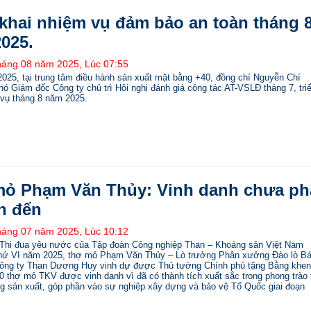
 khai nhiệm vụ đảm bảo an toàn tháng 
025.
háng 08 năm 2025, Lúc 07:55
025, tại trung tâm điều hành sản xuất mặt bằng +40, đồng chí Nguyễn Chí
ó Giám đốc Công ty chủ trì Hội nghị đánh giá công tác AT-VSLĐ tháng 7, tri
 vụ tháng 8 năm 2025.
ỏ Phạm Văn Thủy: Vinh danh chưa ph
ch đến
háng 07 năm 2025, Lúc 10:12
i Thi đua yêu nước của Tập đoàn Công nghiệp Than – Khoáng sản Việt Nam
thứ VI năm 2025, thợ mỏ Phạm Văn Thủy – Lò trưởng Phân xưởng Đào lò B
Công ty Than Dương Huy vinh dự được Thủ tướng Chính phủ tặng Bằng khen,
0 thợ mỏ TKV được vinh danh vì đã có thành tích xuất sắc trong phong trào 
ng sản xuất, góp phần vào sự nghiệp xây dựng và bảo vệ Tổ Quốc giai đoạn