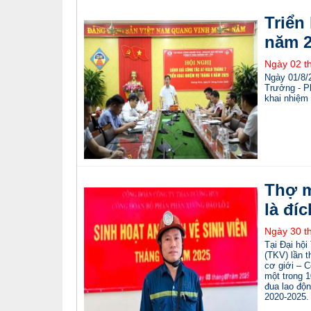
Triển
năm 2
Ngày 02 t
Ngày 01/8/2
Trưởng - Ph
khai nhiệm
Thợ m
là đí
Ngày 30 t
Tại Đại hộ
(TKV) lần 
cơ giới – 
một trong 1
đua lao độ
2020-2025.