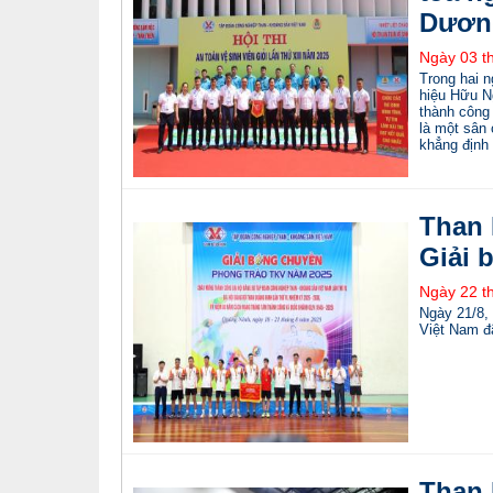
Dươn
Ngày 03 t
Trong hai 
hiệu Hữu N
thành công 
là một sân
khẳng định 
Than 
Giải 
Ngày 22 t
Ngày 21/8,
Việt Nam đ
Than 