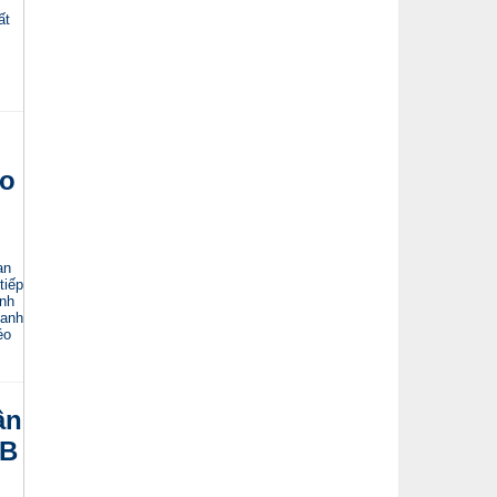
ất
ao
an
tiếp
anh
 anh
éo
ân
CB