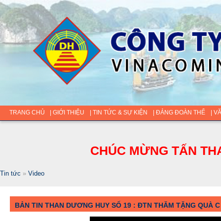
TRANG CHỦ
| GIỚI THIỆU
| TIN TỨC & SỰ KIỆN
| ĐẢNG ĐOÀN THỂ
| V
CHÚC MỪNG TẤN THA
Tin tức
»
Video
BẢN TIN THAN DƯƠNG HUY SỐ 19 : ĐTN THĂM TẶNG QUÀ C