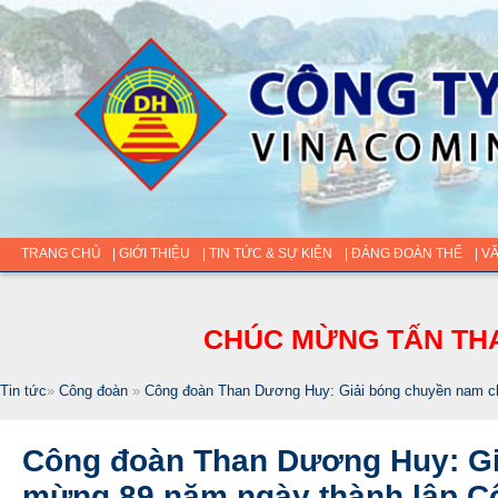
TRANG CHỦ
| GIỚI THIỆU
| TIN TỨC & SỰ KIỆN
| ĐẢNG ĐOÀN THỂ
| V
CHÚC MỪNG TẤN THA
Tin tức
»
Công đoàn
»
Công đoàn Than Dương Huy: Giải bóng chuyền nam c
Công đoàn Than Dương Huy: Gi
mừng 89 năm ngày thành lập C