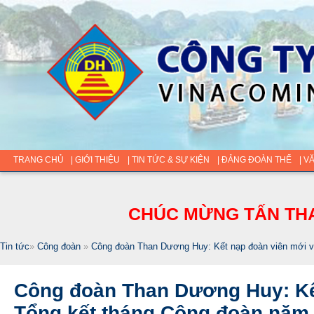
TRANG CHỦ
| GIỚI THIỆU
| TIN TỨC & SỰ KIỆN
| ĐẢNG ĐOÀN THỂ
| V
CHÚC MỪNG TẤN THA
Tin tức
»
Công đoàn
»
Công đoàn Than Dương Huy: Kết nạp đoàn viên mới v
Công đoàn Than Dương Huy: Kế
Tổng kết tháng Công đoàn năm