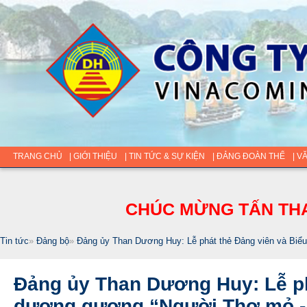
TRANG CHỦ
| GIỚI THIỆU
| TIN TỨC & SỰ KIỆN
| ĐẢNG ĐOÀN THỂ
| V
CHÚC MỪNG TẤN THA
Tin tức
»
Đảng bộ
»
Đảng ủy Than Dương Huy: Lễ phát thẻ Đảng viên và Biể
Đảng ủy Than Dương Huy: Lễ ph
dương gương “Người Thợ mỏ -