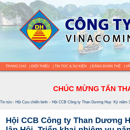
TRANG CHỦ
| GIỚI THIỆU
| TIN TỨC & SỰ KIỆN
| ĐẢNG ĐOÀN THỂ
| V
CHÚC MỪNG TẤN THA
Tin tức
»
Hội Cựu chiến binh
»
Hội CCB Công ty Than Dương Huy: Kỷ niệm 34
Hội CCB Công ty Than Dương H
lập Hội, Triển khai nhiệm vụ n