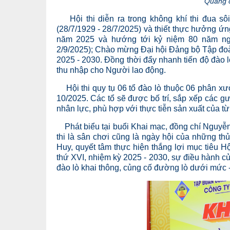
Quang c
Hội thi diễn ra trong không khí thi đua s
(28/7/1929 - 28/7/2025) và thiết thực hưởng ứ
năm 2025 và hướng tới kỷ niệm 80 năm n
2/9/2025); Chào mừng Đại hội Đảng bộ Tập đoà
2025 - 2030. Đồng thời đẩy nhanh tiến độ đào l
thu nhập cho Người lao động.
Hội thi quy tụ 06 tổ đào lò thuộc 06 phân xưở
10/2025. Các tổ sẽ được bố trí, sắp xếp các g
nhân lực, phù hợp với thực tiễn sản xuất của từn
Phát biểu tại buổi Khai mạc, đồng chí Nguyễn
thi là sân chơi cũng là ngày hội của những thủ 
Huy, quyết tâm thực hiện thắng lợi mục tiêu H
thứ XVI, nhiệm kỳ 2025 - 2030, sự điều hành củ
đào lò khai thông, củng cố đường lò dưới mức 