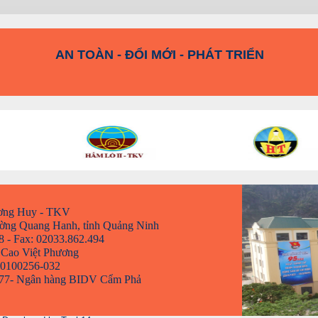
KỶ LUẬT VÀ ĐỒNG TÂM
AN TOÀN - ĐỔI MỚI - PHÁT TRIỂN
ơng Huy - TKV
hường Quang Hanh, tỉnh Quảng Ninh
8 - Fax: 02033.862.494
 Cao Việt Phương
00100256-032
0 77- Ngân hàng BIDV Cẩm Phả