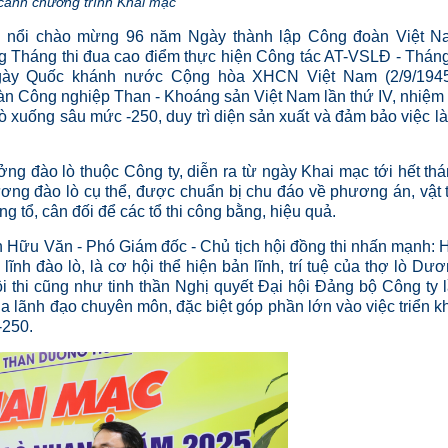
ảnh chương trình Khai mạc
ôi nổi chào mừng 96 năm Ngày thành lập Công đoàn Việt 
ng Tháng thi đua cao điểm thực hiện Công tác AT-VSLĐ - Thán
gày Quốc khánh nước Cộng hòa XHCN Việt Nam (2/9/1945
n Công nghiệp Than - Khoáng sản Việt Nam lần thứ IV, nhiệm
ò xuống sâu mức -250, duy trì diện sản xuất và đảm bảo việc l
ng đào lò thuộc Công ty, diễn ra từ ngày Khai mạc tới hết th
ương đào lò cụ thể, được chuẩn bị chu đáo về phương án, vật 
g tổ, cân đối để các tổ thi công bằng, hiệu quả.
 Hữu Văn - Phó Giám đốc - Chủ tịch hội đồng thi nhấn mạnh: 
lĩnh đào lò, là cơ hội thể hiện bản lĩnh, trí tuệ của thợ lò Dư
ội thi cũng như tinh thần Nghị quyết Đại hội Đảng bộ Công ty 
a lãnh đạo chuyên môn, đặc biệt góp phần lớn vào việc triển k
-250.