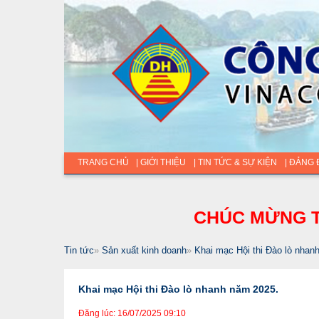
TRANG CHỦ
| GIỚI THIỆU
| TIN TỨC & SỰ KIỆN
| ĐẢNG
CHÚC MỪNG T
Tin tức
»
Sản xuất kinh doanh
»
Khai mạc Hội thi Đào lò nhan
Khai mạc Hội thi Đào lò nhanh năm 2025.
Đăng lúc: 16/07/2025 09:10