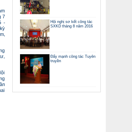
Nam
g 7
Hội nghị sơ kết công tác
 -
SXKD tháng 8 năm 2016
 kỳ
àm,
áng
tư,
Đẩy mạnh công tác Tuyên
truyền
Hội
ơng
lần
hai