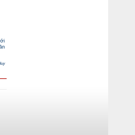
với
hần
Huy