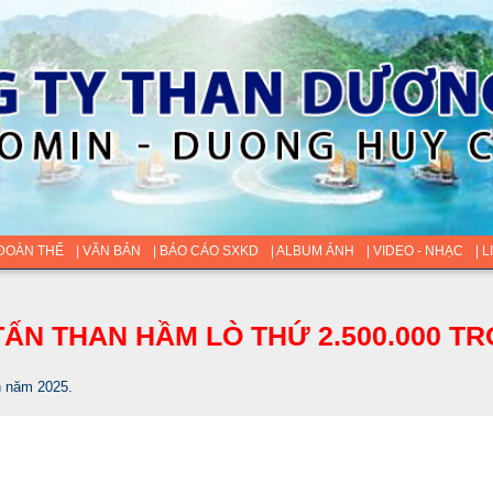
 ĐOÀN THỂ
| VĂN BẢN
| BÁO CÁO SXKD
| ALBUM ẢNH
| VIDEO - NHẠC
| 
ẤN THAN HẦM LÒ THỨ 2.500.000 TR
h năm 2025.