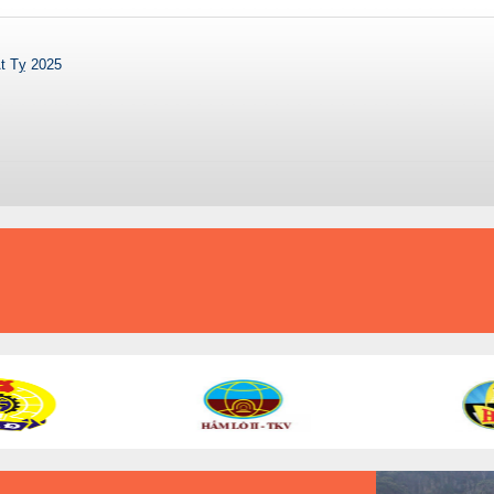
t Tỵ 2025
KỶ LUẬT VÀ ĐỒNG TÂM
AN TOÀN - ĐỔI MỚI - PHÁT TRIỂN