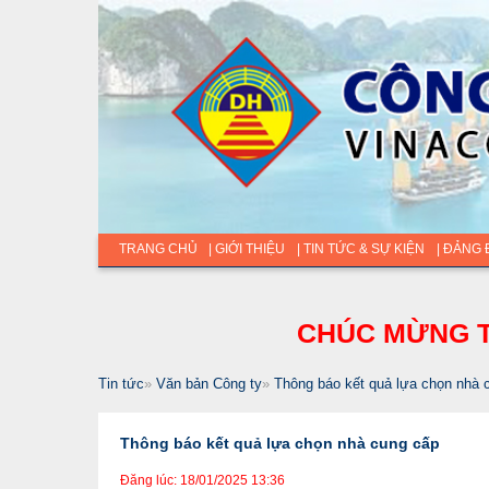
TRANG CHỦ
| GIỚI THIỆU
| TIN TỨC & SỰ KIỆN
| ĐẢNG
CHÚC MỪNG T
Tin tức
»
Văn bản Công ty
»
Thông báo kết quả lựa chọn nhà 
Thông báo kết quả lựa chọn nhà cung cấp
Đăng lúc: 18/01/2025 13:36