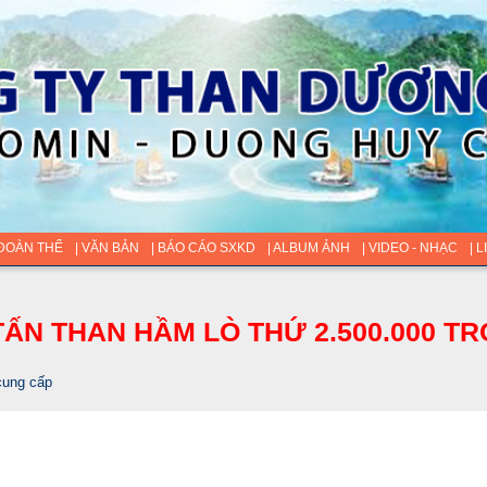
 ĐOÀN THỂ
| VĂN BẢN
| BÁO CÁO SXKD
| ALBUM ẢNH
| VIDEO - NHẠC
| 
ẤN THAN HẦM LÒ THỨ 2.500.000 TR
cung cấp