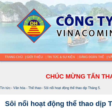
TRANG CHỦ
| GIỚI THIỆU
| TIN TỨC & SỰ KIỆN
| ĐẢNG ĐOÀN THỂ
| V
CHÚC MỪNG TẤN THA
Tin tức
»
Văn hóa - Thế thao
»
Sôi nổi hoạt động thể thao dịp Tháng 5.
Sôi nổi hoạt động thể thao dịp 