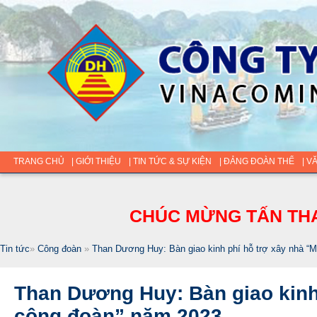
TRANG CHỦ
| GIỚI THIỆU
| TIN TỨC & SỰ KIỆN
| ĐẢNG ĐOÀN THỂ
| V
CHÚC MỪNG TẤN THA
Tin tức
»
Công đoàn
»
Than Dương Huy: Bàn giao kinh phí hỗ trợ xây nhà “
Than Dương Huy: Bàn giao kinh
công đoàn” năm 2023.