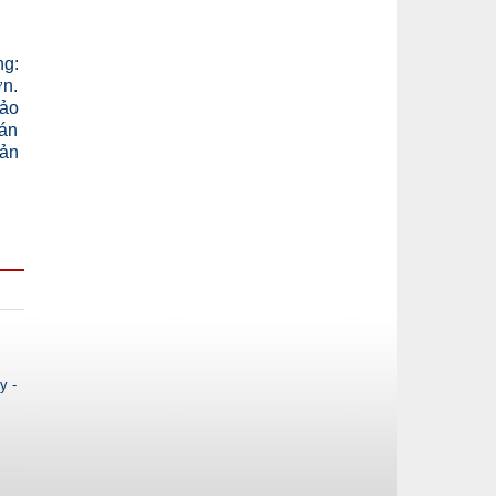
ng:
ơn.
bảo
cán
sản
y -