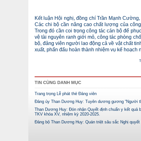
Kết luận Hội nghị, đồng chí Trần Mạnh Cường,
Các chi bộ cần nâng cao chất lượng của công 
Trong đó cần coi trọng công tác cán bộ để phục v
vệ tài nguyên ranh giới mỏ, công tác phòng chố
bộ, đảng viên người lao động cả về vật chất tin
xuất, phấn đấu hoàn thành nhiệm vụ kế hoạch 
T
TIN CÙNG DANH MỤC
Trang trọng Lễ phát thẻ Đảng viên
Đảng ủy Than Dương Huy: Tuyên dương gương “Người thợ
Than Dương Huy: Đón nhận Quyết định chuẩn y kết quả b
TKV khóa XV, nhiệm kỳ 2020-2025.
Đảng bộ Than Dương Huy: Quán triệt sâu sắc Nghị quyết Đ