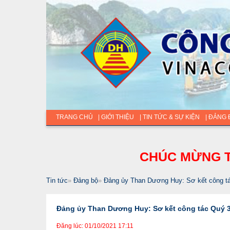
TRANG CHỦ
| GIỚI THIỆU
| TIN TỨC & SỰ KIỆN
| ĐẢNG
CHÚC MỪNG T
Tin tức
»
Đảng bộ
»
Đảng ủy Than Dương Huy: Sơ kết công tá
Đảng ủy Than Dương Huy: Sơ kết công tác Quý 3,
Đăng lúc: 01/10/2021 17:11