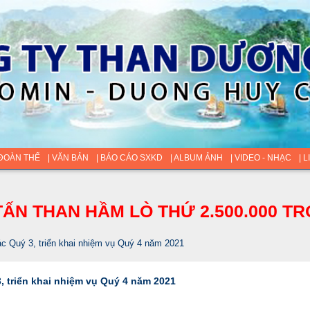
 ĐOÀN THỂ
| VĂN BẢN
| BÁO CÁO SXKD
| ALBUM ẢNH
| VIDEO - NHẠC
| 
ẤN THAN HẦM LÒ THỨ 2.500.000 TR
c Quý 3, triển khai nhiệm vụ Quý 4 năm 2021
 triển khai nhiệm vụ Quý 4 năm 2021