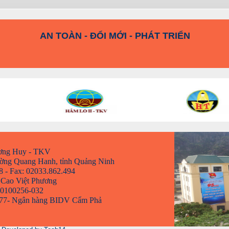
KỶ LUẬT VÀ ĐỒNG TÂM
AN TOÀN - ĐỔI MỚI - PHÁT TRIỂN
ơng Huy - TKV
hường Quang Hanh, tỉnh Quảng Ninh
8 - Fax: 02033.862.494
 Cao Việt Phương
00100256-032
0 77- Ngân hàng BIDV Cẩm Phả