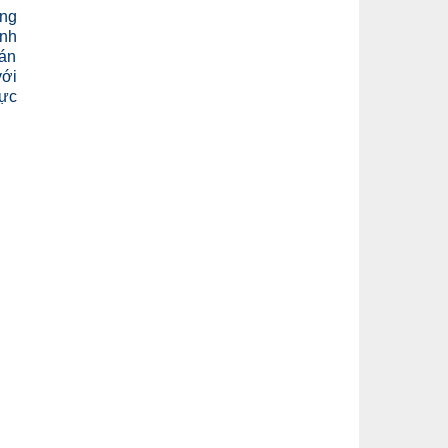
ông
ịnh
cán
với
hực