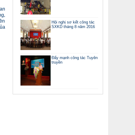
han
ng,
nền
Hội nghị sơ kết công tác
SXKD tháng 8 năm 2016
của
Đẩy mạnh công tác Tuyên
truyền