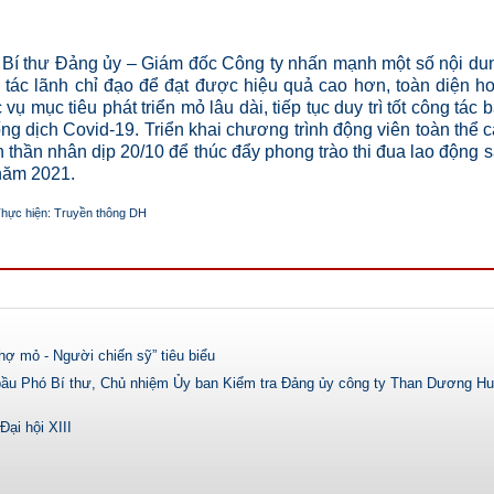
 Bí thư Đảng ủy – Giám đốc Công ty nhấn mạnh một số nội du
tác lãnh chỉ đạo để đạt được hiệu quả cao hơn, toàn diện h
ụ mục tiêu phát triển mỏ lâu dài, tiếp tục duy trì tốt công tác 
ng dịch Covid-19. Triển khai chương trình động viên toàn thể 
h thần nhân dịp 20/10 để thúc đẩy phong trào thi đua lao động 
năm 2021.
hực hiện: Truyền thông DH
 mỏ - Người chiến sỹ” tiêu biểu
ầu Phó Bí thư, Chủ nhiệm Ủy ban Kiểm tra Đảng ủy công ty Than Dương Hu
ại hội XIII