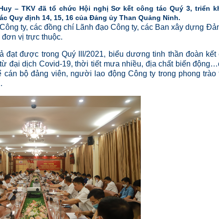
uy – TKV đã tổ chức Hội nghị Sơ kết công tác Quý 3, triển k
các Quy định 14, 15, 16 của Đảng ủy Than Quảng Ninh.
ông ty, các đồng chí Lãnh đạo Công ty, các Ban xây dựng Đả
đơn vị trực thuộc.
 đạt được trong Quý III/2021, biểu dương tinh thần đoàn kết
 đại dịch Covid-19, thời tiết mưa nhiều, địa chất biến động
 cán bộ đảng viên, người lao động Công ty trong phong trào 
1.