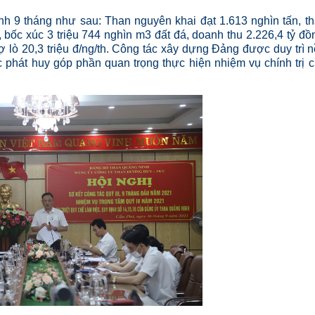
nh 9 tháng như sau: Than nguyên khai đạt 1.613 nghìn tấn, t
, bốc xúc 3 triệu 744 nghìn m3 đất đá, doanh thu 2.226,4 tỷ đồ
hợ lò 20,3 triệu đ/ng/th. Công tác xây dựng Đảng được duy trì 
 phát huy góp phần quan trọng thực hiện nhiệm vụ chính trị 