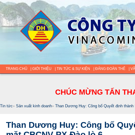
TRANG CHỦ
| GIỚI THIỆU
| TIN TỨC & SỰ KIỆN
| ĐẢNG ĐOÀN THỂ
| V
CHÚC MỪNG TẤN THA
Tin tức
»
Sản xuất kinh doanh
»
Than Dương Huy: Công bố Quyết định thành
Than Dương Huy: Công bố Quyết
mặt CBCNV PX Đào lò 6