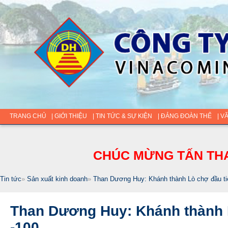
TRANG CHỦ
| GIỚI THIỆU
| TIN TỨC & SỰ KIỆN
| ĐẢNG ĐOÀN THỂ
| V
CHÚC MỪNG TẤN THA
Tin tức
»
Sản xuất kinh doanh
»
Than Dương Huy: Khánh thành Lò chợ đầu t
Than Dương Huy: Khánh thành 
-100