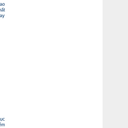
cao
mất
tay
mục
iểm