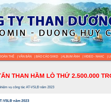
 ĐOÀN THỂ
| VĂN BẢN
| BÁO CÁO SXKD
| ALBUM ẢNH
| VIDEO - NHẠC
| 
ẤN THAN HẦM LÒ THỨ 2.500.000 TR
nhiệm vụ công tác AT-VSLĐ năm 2023
AT-VSLĐ năm 2023