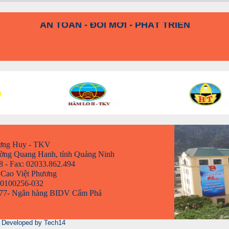
KỶ LUẬT VÀ ĐỒNG TÂM
AN TOÀN - ĐỔI MỚI - PHÁT TRIỂN
ơng Huy - TKV
hường Quang Hanh, tỉnh Quảng Ninh
8 - Fax: 02033.862.494
 Cao Việt Phương
00100256-032
0 77- Ngân hàng BIDV Cẩm Phả
d. Developed by
Tech14