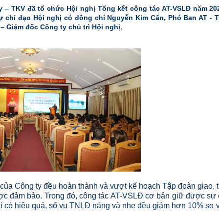
 – TKV đã tổ chức Hội nghị Tổng kết công tác AT-VSLĐ năm 20
 chỉ đạo Hội nghị có đồng chí Nguyễn Kim Cẩn, Phó Ban AT - 
 Giám đốc Công ty chủ trì Hội nghị.
 của Công ty đều hoàn thành và vượt kế hoạch Tập đoàn giao, 
ợc đảm bảo. Trong đó, công tác AT-VSLĐ cơ bản giữ được sự
khai có hiệu quả, số vụ TNLĐ nặng và nhẹ đều giảm hơn 10% so 