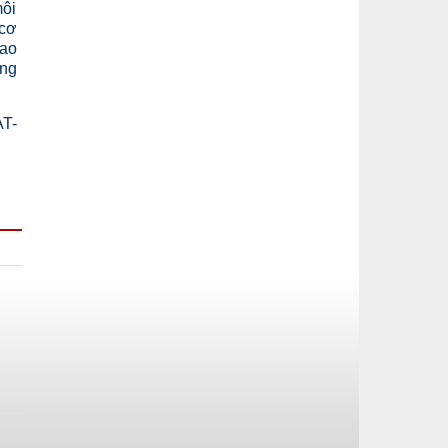
môi
 cơ
cao
ong
AT-
,