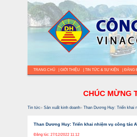
TRANG CHỦ
| GIỚI THIỆU
| TIN TỨC & SỰ KIỆN
| ĐẢNG
CHÚC MỪNG T
Tin tức
»
Sản xuất kinh doanh
»
Than Dương Huy: Triển khai 
Than Dương Huy: Triển khai nhiệm vụ công tác 
Đăng lúc: 27/12/2022 11:12