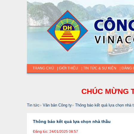
TRANG CHỦ
| GIỚI THIỆU
| TIN TỨC & SỰ KIỆN
| ĐẢNG
CHÚC MỪNG T
Tin tức
»
Văn bản Công ty
»
Thông báo kết quả lựa chọn nhà 
Thông báo kết quả lựa chọn nhà thầu
Đăng lúc: 24/01/2025 08:57