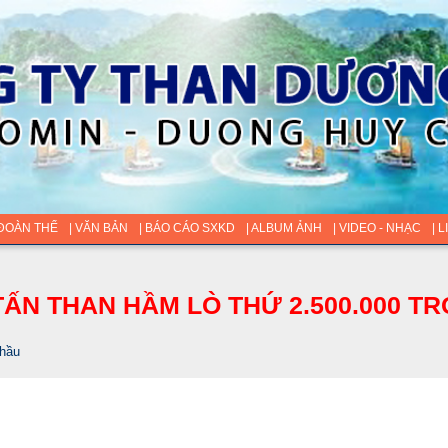
 ĐOÀN THỂ
| VĂN BẢN
| BÁO CÁO SXKD
| ALBUM ẢNH
| VIDEO - NHẠC
| 
ẤN THAN HẦM LÒ THỨ 2.500.000 TR
thầu