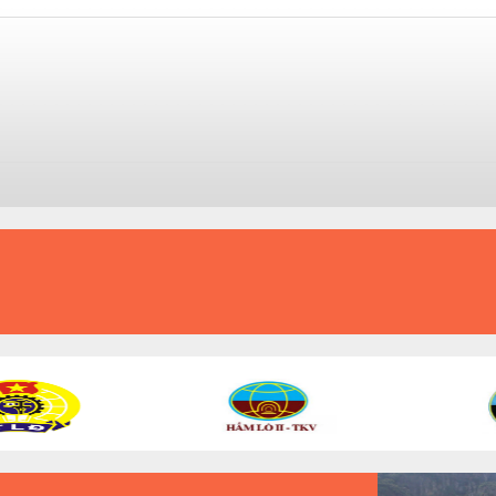
KỶ LUẬT VÀ ĐỒNG TÂM
AN TOÀN - ĐỔI MỚI - PHÁT TRIỂN