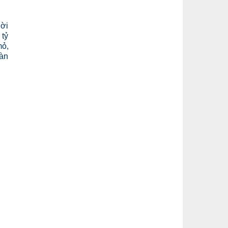
hời
 tỷ
mỏ,
oàn