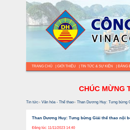
TRANG CHỦ
| GIỚI THIỆU
| TIN TỨC & SỰ KIỆN
| ĐẢNG
CHÚC MỪNG T
Tin tức
»
Văn hóa - Thế thao
»
Than Dương Huy: Tưng bừng Gi
Than Dương Huy: Tưng bừng Giải thể thao nội 
Đăng lúc: 11/11/2023 14:40