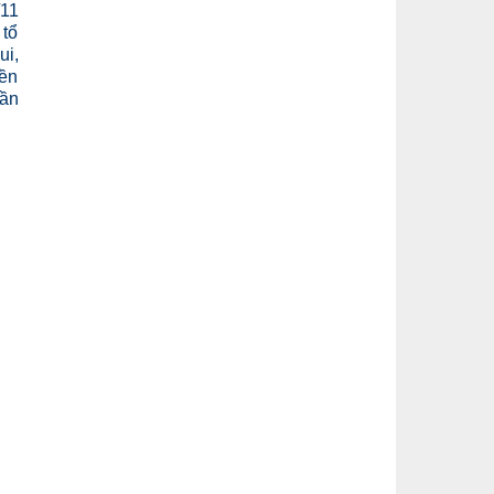
/11
 tổ
ui,
yền
hần