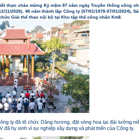
 thiết thực chào mừng Kỷ niệm 87 năm ngày Truyền thống công n
2/11/2026), 46 năm thành lập Công ty (07/01/1978-07/01/2024), S
hức Giải thể thao nội bộ tại Khu tập thể công nhân Km8.
Công ty đã tổ chức Dâng hương, đặt vòng hoa tại đài tưởng n
đã hy sinh vì sự nghiệp xây dựng và phát triển của Công ty.