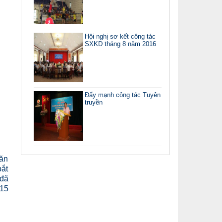
Hội nghị sơ kết công tác
SXKD tháng 8 năm 2016
Đẩy mạnh công tác Tuyên
truyền
văn
bắt
 đã
215