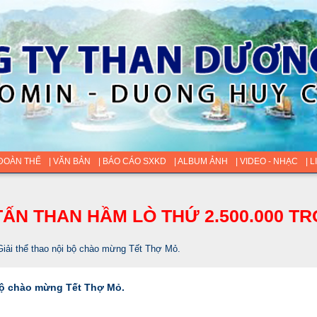
 ĐOÀN THỂ
| VĂN BẢN
| BÁO CÁO SXKD
| ALBUM ẢNH
| VIDEO - NHẠC
| 
ẤN THAN HẦM LÒ THỨ 2.500.000 TR
ải thể thao nội bộ chào mừng Tết Thợ Mỏ.
bộ chào mừng Tết Thợ Mỏ.