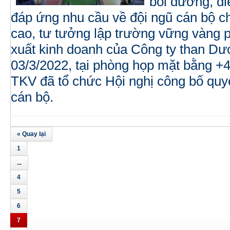
bồi dưỡng, đi
đáp ứng nhu cầu về đội ngũ cán bộ ch
cao, tư tưởng lập trường vững vàng p
xuất kinh doanh của Công ty than D
03/3/2022, tại phòng họp mặt bằng +
TKV đã tổ chức Hội nghị công bố quy
cán bộ.
« Quay lại
1
...
4
5
6
7