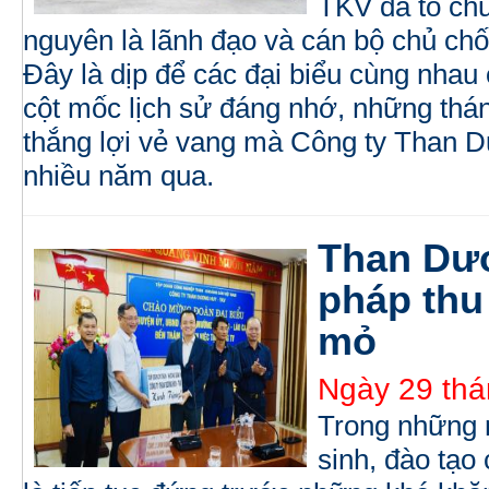
TKV đã tổ ch
nguyên là lãnh đạo và cán bộ chủ chố
Đây là dịp để các đại biểu cùng nhau
cột mốc lịch sử đáng nhớ, những thá
thắng lợi vẻ vang mà Công ty Than 
nhiều năm qua.
Than Dươ
pháp thu
mỏ
Ngày 29 thá
Trong những 
sinh, đào tạo