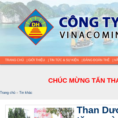
TRANG CHỦ
| GIỚI THIỆU
| TIN TỨC & SỰ KIỆN
| ĐẢNG ĐOÀN THỂ
| V
CHÚC MỪNG TẤN THA
Trang chủ
»
Tin khác
Than Dươ