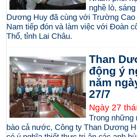
nghề lò, sáng
Dương Huy đã cùng với Trường Cao 
Nam tiếp đón và làm việc với Đoàn
Thổ, tỉnh Lai Châu.
Than Dươ
động ý n
năm ngày
27/7
Ngày 27 thá
Trong những 
bào cả nước, Công ty Than Dương Hu
có ý nghĩa thiết thực tri ân các anh h