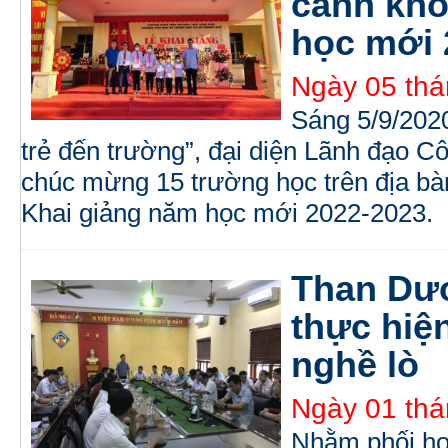
cảnh khó
học mới 
Ngày 05 thá
Sáng 5/9/2020
trẻ đến trường”, đại diện Lãnh đạo 
chúc mừng 15 trường học trên địa b
Khai giảng năm học mới 2022-2023.
Than Dư
thực hiệ
nghề lò
Ngày 01 thá
Nhằm phối hợp