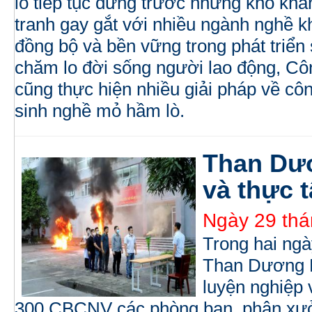
lò tiếp tục đứng trước những khó khă
tranh gay gắt với nhiều ngành nghề k
đồng bộ và bền vững trong phát triển 
chăm lo đời sống người lao động, C
cũng thực hiện nhiều giải pháp về côn
sinh nghề mỏ hầm lò.
Than Dư
và thực 
Ngày 29 thá
Trong hai ngà
Than Dương 
luyện nghiệp
300 CBCNV các phòng ban, phân xưởn