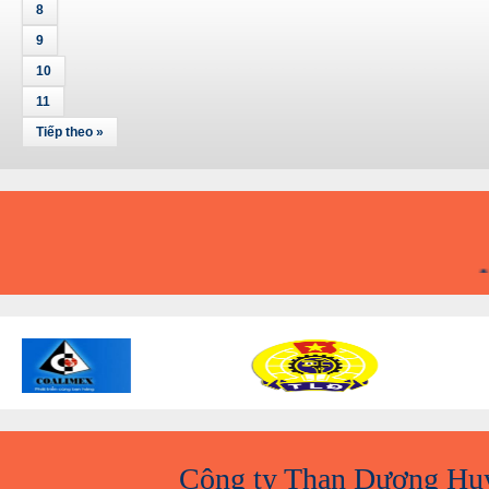
8
9
10
11
Tiếp theo »
A
Công ty Than Dương Hu