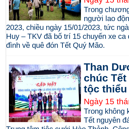
Trong chương 
người lao độ
2023, chiều ngày 15/01/2023, tức ng
Huy – TKV đã bố trí 15 chuyến xe c
đình về quê đón Tết Quý Mão.
Than Dư
chúc Tết
tộc thiểu
Ngày 15 thá
Trong không 
Tết nguyên đá
Trung tâm tiệc cưới Hào Thảnh, Côn