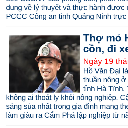
dung về lý thuyết và thực hành được
PCCC Công an tỉnh Quảng Ninh trực t
Thợ mỏ H
cồn, đi 
Ngày 19 thá
Hồ Văn Đại là 
thuần nông ở
tỉnh Hà Tĩnh.
không ai thoát ly khỏi nông nghiệp. Cậ
sáng sủa nhất trong gia đình mang th
làm giàu ra Cẩm Phả lập nghiệp từ n