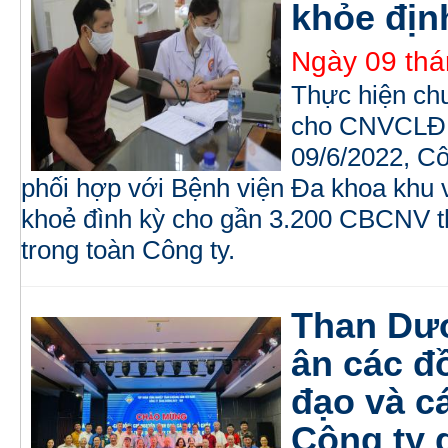
khỏe đị
Ngày 09 thá
Thực hiện ch
cho CNVCLĐ, 
09/6/2022, C
phối hợp với Bệnh viện Đa khoa khu
khoẻ đình kỳ cho gần 3.200 CBCNV t
trong toàn Công ty.
Than Dươ
ân các đ
đạo và c
Công ty 