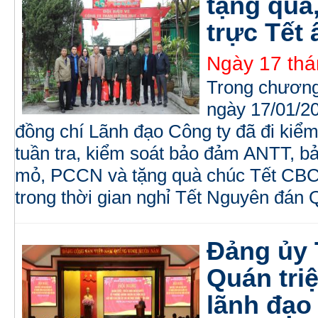
tặng quà
trực Tết 
Ngày 17 thá
Trong chương 
ngày 17/01/20
đồng chí Lãnh đạo Công ty đã đi kiểm 
tuần tra, kiểm soát bảo đảm ANTT, bảo
mỏ, PCCN và tặng quà chúc Tết CBCN
trong thời gian nghỉ Tết Nguyên đán
Đảng ủy
Quán triệ
lãnh đạo