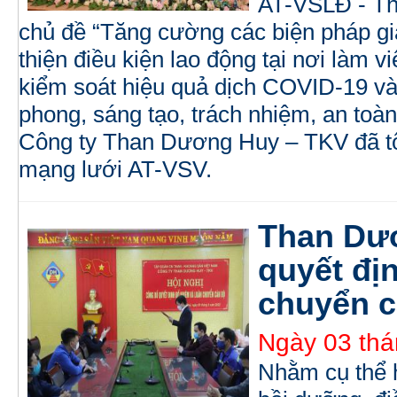
AT-VSLĐ - Th
chủ đề “Tăng cường các biện pháp giả
thiện điều kiện lao động tại nơi làm vi
kiểm soát hiệu quả dịch COVID-19 và
phong, sáng tạo, trách nhiệm, an toàn
Công ty Than Dương Huy – TKV đã tổ
mạng lưới AT-VSV.
Than Dư
quyết đị
chuyển c
Ngày 03 thá
Nhằm cụ thể 