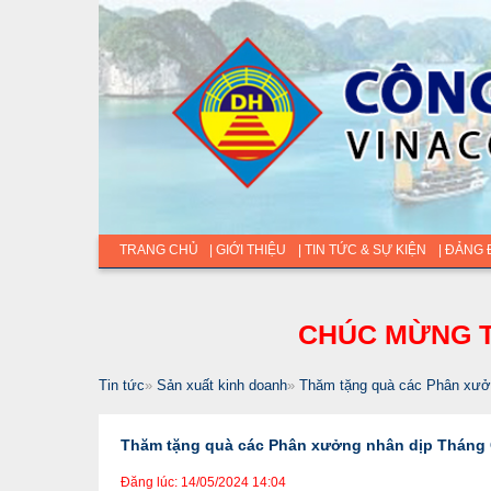
TRANG CHỦ
| GIỚI THIỆU
| TIN TỨC & SỰ KIỆN
| ĐẢNG
CHÚC MỪNG T
Tin tức
»
Sản xuất kinh doanh
»
Thăm tặng quà các Phân xưở
Thăm tặng quà các Phân xưởng nhân dịp Tháng
Đăng lúc: 14/05/2024 14:04