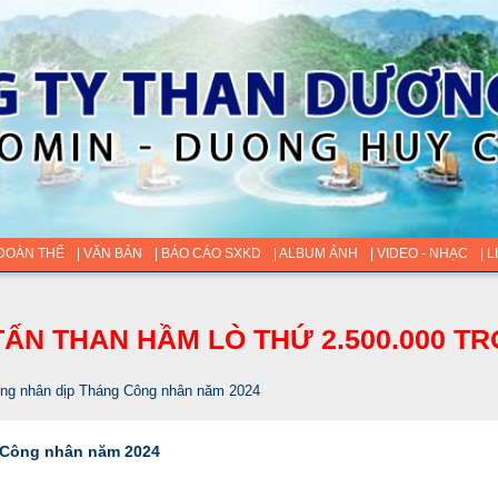
 ĐOÀN THỂ
| VĂN BẢN
| BÁO CÁO SXKD
| ALBUM ẢNH
| VIDEO - NHẠC
| 
ẤN THAN HẦM LÒ THỨ 2.500.000 TR
ng nhân dịp Tháng Công nhân năm 2024
 Công nhân năm 2024