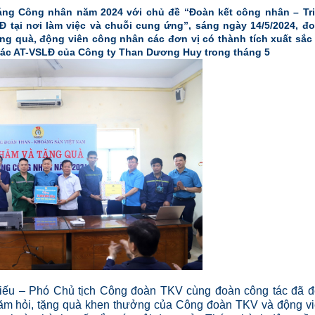
ng Công nhân năm 2024 với chủ đề “Đoàn kết công nhân – Tr
 tại nơi làm việc và chuỗi cung ứng”, sáng ngày 14/5/2024, đ
ng quà, động viên công nhân các đơn vị có thành tích xuất sắc
ng tác AT-VSLĐ của Công ty Than Dương Huy trong tháng 5
Hiếu – Phó Chủ tịch Công đoàn TKV cùng đoàn công tác đã 
hăm hỏi, tặng quà khen thưởng của Công đoàn TKV và động v