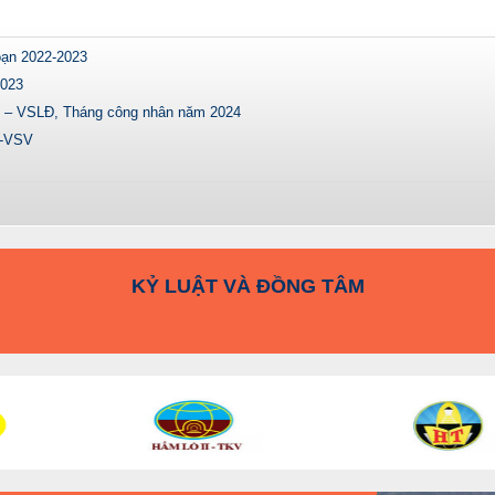
oạn 2022-2023
2023
n – VSLĐ, Tháng công nhân năm 2024
T-VSV
KỶ LUẬT VÀ ĐỒNG TÂM
AN TOÀN - ĐỔI MỚI - PHÁT TRIỂN