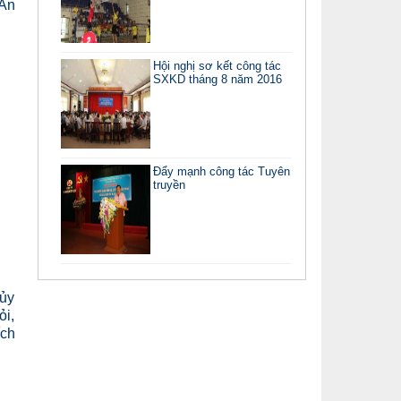
 An
Hội nghị sơ kết công tác
SXKD tháng 8 năm 2016
Đẩy mạnh công tác Tuyên
truyền
 ủy
ỏi,
ích