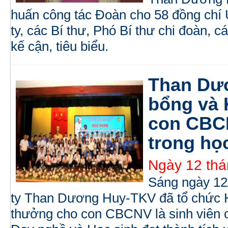
huấn công tác Đoàn cho 58 đồng ch
ty, các Bí thư, Phó Bí thư chi đoàn, 
kế cận, tiêu biểu.
Than Dư
bổng và 
con CBCN
trong họ
Ngày 12 thá
Sáng ngày 12
ty Than Dương Huy-TKV đã tổ chức H
thưởng cho con CBCNV là sinh viên 