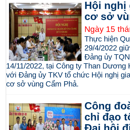
Hội nghị
cơ sở v
Ngày 15 thá
Thực hiện Qu
29/4/2022 gi
Đảng ủy TQN 
14/11/2022, tại Công ty Than Dương
với Đảng ủy TKV tổ chức Hội nghị gi
cơ sở vùng Cẩm Phả.
Công đo
chỉ đạo 
Đại hội 