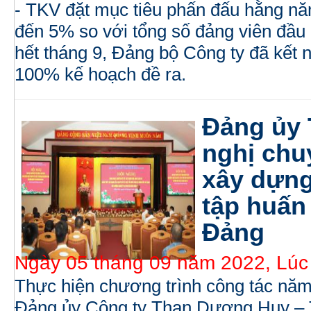
- TKV đặt mục tiêu phấn đấu hằng nă
đến 5% so với tổng số đảng viên đầu
hết tháng 9, Đảng bộ Công ty đã kết 
100% kế hoạch đề ra.
Đảng ủy 
nghị chu
xây dựng
tập huấn
Đảng
Ngày 05 tháng 09 năm 2022, Lúc
Thực hiện chương trình công tác năm
Đảng ủy Công ty Than Dương Huy – T