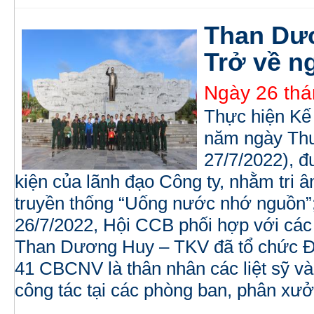
Than Dươ
Trở về n
Ngày 26 thá
Thực hiện Kế
năm ngày Thươ
27/7/2022), đ
kiện của lãnh đạo Công ty, nhằm tri ân
truyền thống “Uống nước nhớ nguồn”;
26/7/2022, Hội CCB phối hợp với các 
Than Dương Huy – TKV đã tổ chức Đo
41 CBCNV là thân nhân các liệt sỹ v
công tác tại các phòng ban, phân xưở