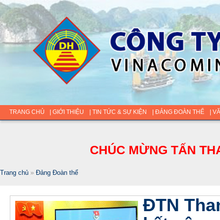
TRANG CHỦ
| GIỚI THIỆU
| TIN TỨC & SỰ KIỆN
| ĐẢNG ĐOÀN THỂ
| V
CHÚC MỪNG TẤN THA
Trang chủ
»
Đảng Đoàn thể
ĐTN Tha