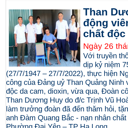
Than Dươ
động viê
chất độc
Ngày 26 thá
Với truyền t
dịp kỷ niệm 7
(27/7/1947 – 27/7/2022), thực hiện N
công của Đảng uỷ Than Quảng Ninh v
độc da cam, dioxin, vừa qua, Đoàn c
Than Dương Huy do đ/c Trịnh Vũ Hoà
làm trưởng đoàn đã đến thăm hỏi, tặng
anh Đàm Quang Bắc - nạn nhân chất 
Phường Đại Yên – TP Hạ Long.