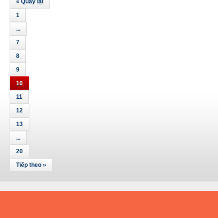
« Quay lại
1
...
7
8
9
10
11
12
13
...
20
Tiếp theo »