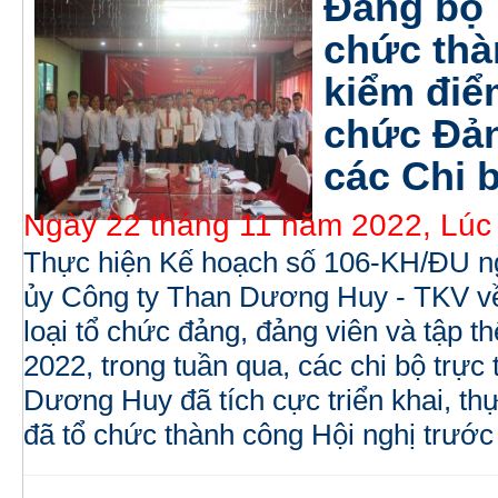
Đảng bộ
chức thà
kiểm điểm
chức Đản
các Chi 
Ngày 22 tháng 11 năm 2022, Lúc
Thực hiện Kế hoạch số 106-KH/ĐU n
ủy Công ty Than Dương Huy - TKV về
loại tổ chức đảng, đảng viên và tập t
2022, trong tuần qua, các chi bộ trự
Dương Huy đã tích cực triển khai, thự
đã tổ chức thành công Hội nghị trước